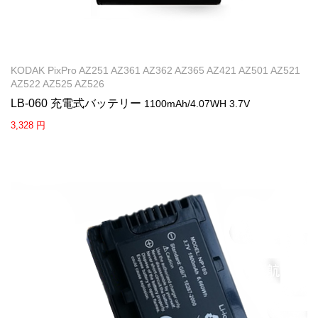
KODAK PixPro AZ251 AZ361 AZ362 AZ365 AZ421 AZ501 AZ521
AZ522 AZ525 AZ526
LB-060 充電式バッテリー
1100mAh/4.07WH 3.7V
3,328 円