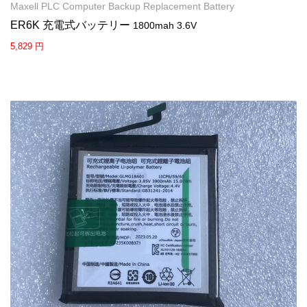
Maxell PLC Computer Backup Replacement Battery
ER6K 充電式バッテリー
1800mah 3.6V
5,829 円