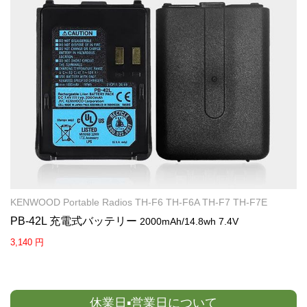
KENWOOD Portable Radios TH-F6 TH-F6A TH-F7 TH-F7E
PB-42L 充電式バッテリー
2000mAh/14.8wh 7.4V
3,140 円
休業日▪営業日について