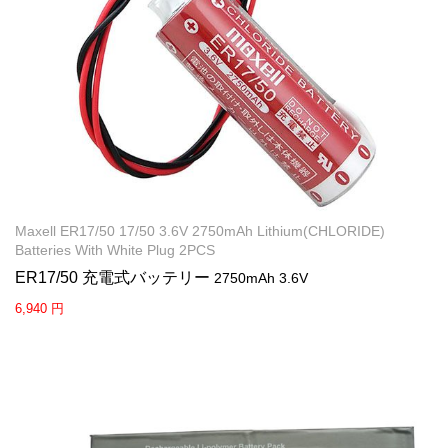
Maxell ER17/50 17/50 3.6V 2750mAh Lithium(CHLORIDE)
Batteries With White Plug 2PCS
ER17/50 充電式バッテリー
2750mAh 3.6V
6,940 円