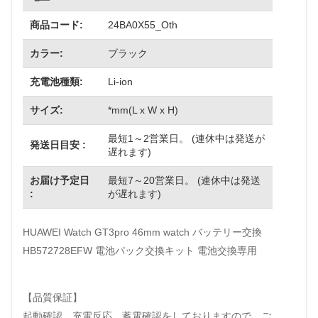
商品コード:
24BA0X55_Oth
カラー:
ブラック
充電池種類:
Li-ion
サイズ:
*mm(L x W x H)
最短1～2営業日。 (連休中は発送が
発送日目安 :
遅れます)
お届け予定日
最短7～20営業日。 (連休中は発送
:
が遅れます)
HUAWEI Watch GT3pro 46mm watch バッテリー交換
HB572728EFW 電池パック交換キット 電池交換専用
【品質保証】
起動確認、充電反応、蓄電確認をしておりますので、ご